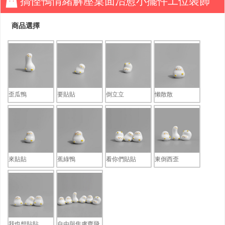
搞怪鴨情緒解壓桌面治愈小擺件工位裝飾
商品選擇
歪瓜鴨
要貼貼
倒立立
懶散散
來貼貼
蕉綠鴨
看你們貼貼
東倒西歪
我也想貼貼
自由與焦慮齊飛