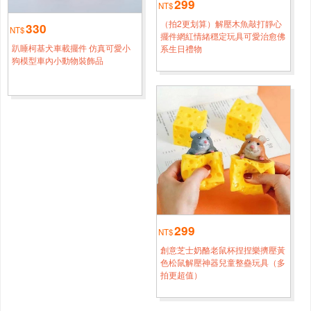
299
NT$
新北
黄*[0938****7310]
（拍2更划算）解壓木魚敲打靜心
330
NT$
倒立立
4小時鐘前
擺件網紅情緒穩定玩具可愛治愈佛
趴睡柯基犬車載擺件 仿真可愛小
系生日禮物
新竹
狗模型車內小動物裝飾品
仲*[0966****1221]
懶散散
1小時鐘前
高雄
張*[0998****7960]
歪瓜鴨
4小時鐘前
桃園
周*[0956****6493]
來貼貼
3小時鐘前
新竹
張*[0986****3813]
299
來貼貼
1小時鐘前
NT$
創意芝士奶酪老鼠杯捏捏樂擠壓黃
臺中
朱*[0920****9058]
色松鼠解壓神器兒童整蠱玩具（多
拍更超值）
蕉綠鴨
4小時鐘前
桃園
吳*[0956****1304]