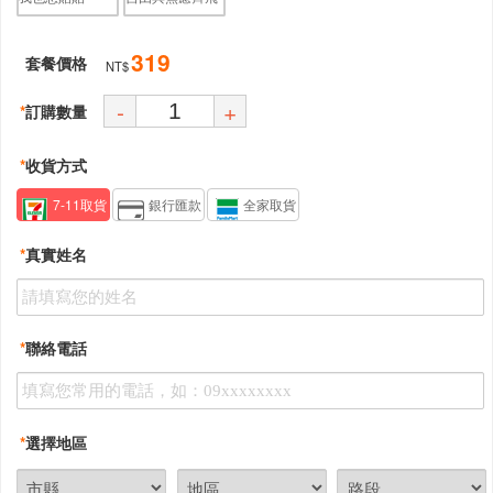
319
套餐價格
NT$
-
+
*
訂購數量
*
收貨方式
7-11取貨
銀行匯款
全家取貨
*
真實姓名
*
聯絡電話
*
選擇地區