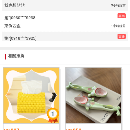
臺南
趙*[0960****9268]
東倒西歪
1小時鐘前
高雄
劉*[0918****3925]
懶散散
1小時鐘前
高雄
楊*[0960****5731]
相關推薦
歪瓜鴨
3小時鐘前
嘉義
劉*[0978****8935]
看你們貼貼
3小時鐘前
新竹
趙*[0920****3382]
蕉綠鴨
1小時鐘前
臺中
謝*[0956****1284]
要貼貼
1小時鐘前
307
350