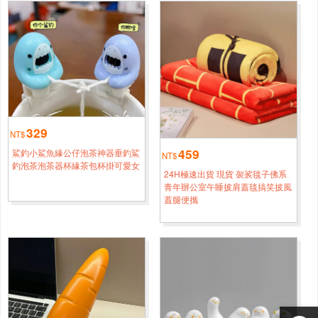
歪瓜鴨
1小時鐘前
新竹
張*[0960****7607]
看你們貼貼
1小時鐘前
臺南
李*[0986****8493]
蕉綠鴨
1小時鐘前
329
NT$
桃園
李*[0960****6905]
459
鯊釣小鯊魚緣公仔泡茶神器垂釣鯊
NT$
釣泡茶泡茶器杯緣茶包杯掛可愛女
來貼貼
2小時鐘前
24H極速出貨 現貨 袈裟毯子佛系
青年辦公室午睡披肩蓋毯搞笑披風
新竹
趙*[0988****9158]
蓋腿便攜
東倒西歪
1小時鐘前
臺中
陳*[0951****6502]
東倒西歪
4小時鐘前
桃園
張*[0951****6844]