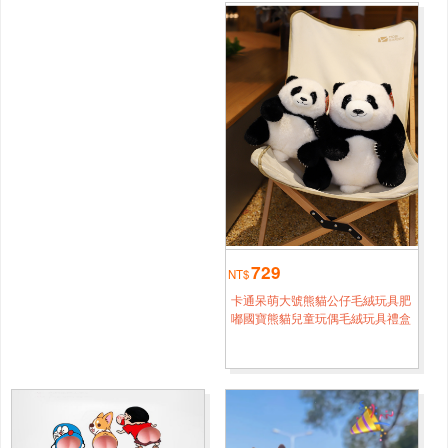
自由與焦慮齊飛
1小時鐘前
桃園
劉*[0946****3971]
自由與焦慮齊飛
4小時鐘前
桃園
周*[0986****5448]
蕉綠鴨
1小時鐘前
桃園
李*[0946****6203]
東倒西歪
4小時鐘前
729
新竹
NT$
趙*[0918****2962]
卡通呆萌大號熊貓公仔毛絨玩具肥
來貼貼
1小時鐘前
嘟國寶熊貓兒童玩偶毛絨玩具禮盒
桃園
鄭*[0988****7590]
東倒西歪
1小時鐘前
桃園
黄*[0918****1811]
自由與焦慮齊飛
1小時鐘前