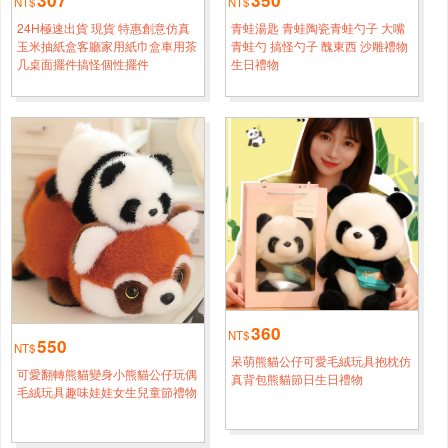
NT$
NT$
高雄
張*[0951****4281]
24H極速出貨 現貨 特惠創意仿真
青蛙湯匙 青蛙陶瓷青蛙勺子 大嘴
自由與焦慮齊飛
半小時前
玉米抽紙盒客廳家用紙巾盒車用茶
青蛙勺 搞怪勺子 醜東西 沙雕禮物
几桌面擺件搞怪個性擺件
生日禮物
嘉義
趙*[0966****2487]
歪瓜鴨
1小時鐘前
高雄
鄭*[0960****8336]
要貼貼
3小時鐘前
新北
錢*[0938****5299]
蕉綠鴨
4小時鐘前
嘉義
劉*[0918****6087]
要貼貼
1小時鐘前
360
NT$
550
NT$
呆萌熊貓公仔可愛毛絨玩具抱枕仿
臺中
黄*[0933****4265]
可愛翻轉熊貓變身小熊貓公仔玩偶
真背包熊貓節日生日禮物
毛絨玩具趣味娃娃女生兒童節禮物
懶散散
半小時前
新北
符*[0966****5940]