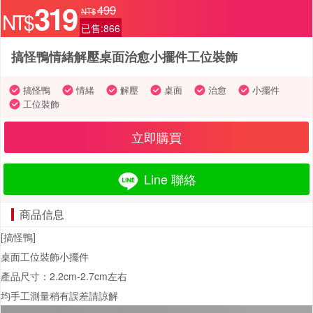
319
499
NT$
NT$
已售:866
搞怪鴨情緒解壓桌面治愈小擺件工位裝飾
搞怪鴨
情緒
解壓
桌面
治愈
小擺件
工位裝飾
立即購買
Line 聯絡
商品信息
[搞怪鴨]
桌面工位裝飾小擺件
產品尺寸：2.2cm-2.7cm左右
均手工測量稍有誤差請諒解