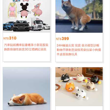
嘉義
孫*[0920****3824]
倒立立
5小時鐘前
新北
柳*[0986****7659]
歪瓜鴨
3小時鐘前
310
399
NT$
NT$
臺南
方*[0960****3655]
汽車貼紙機車貼畫蠟筆小新屁股裝
24H極速出貨 現貨 柴犬模型沙雕
飾劃痕個性創意3D立體網紅搞笑
動物手辦創意搞怪黑柴拉屎小狗擺
我也想貼貼
1小時鐘前
件桌面裝飾玩具
臺北
吳*[0978****4119]
東倒西歪
1小時鐘前
新北
周*[0988****7085]
要貼貼
4小時鐘前
高雄
鐘*[0933****6314]
自由與焦慮齊飛
半小時前