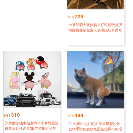
熊貓20厘米變身小熊貓含尾巴25厘米
4小時鐘前
新竹
729
楊*[0920****9600]
NT$
熊貓20厘米變身小熊貓含尾巴25厘米
卡通呆萌大號熊貓公仔毛絨玩具肥
1小時鐘前
嘟國寶熊貓兒童玩偶毛絨玩具禮盒
臺南
鄭*[0960****6994]
熊貓30厘米變身小熊貓含尾巴35厘米
半小時前
新北
周*[0932****9864]
熊貓45厘米變身小熊貓含尾巴50厘米
2小時鐘前
臺中
謝*[0968****4000]
熊貓20厘米變身小熊貓含尾巴25厘米
1小時鐘前
新竹
孫*[0966****6968]
熊貓30厘米變身小熊貓含尾巴35厘米
4小時鐘前
310
399
NT$
NT$
基隆
鄭*[0938****4021]
汽車貼紙機車貼畫蠟筆小新屁股裝
24H極速出貨 現貨 柴犬模型沙雕
飾劃痕個性創意3D立體網紅搞笑
動物手辦創意搞怪黑柴拉屎小狗擺
熊貓30厘米變身小熊貓含尾巴35厘米
半小時前