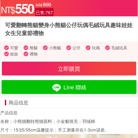
550
800
NT$
NT$
已售:767
可愛翻轉熊貓變身小熊貓公仔玩偶毛絨玩具趣味娃娃
女生兒童節禮物
可愛
熊貓
小熊貓
公仔
玩偶
毛絨玩具
娃娃
禮物
立即購買
Line 聯絡
商品信息
产品信息
名称：小熊猫翻转熊猫面料：小金貂填充：羽绒棉
尺寸：15/25/35cm温馨提示：手工测量存在1-3cm误差。