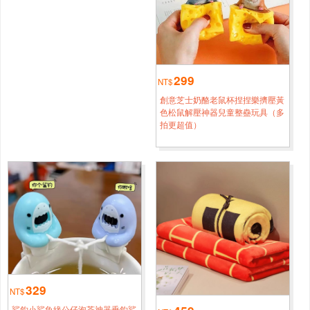
臺南
吳*[0920****3605]
熊貓30厘米變身小熊貓含尾巴35厘米
半小時前
新竹
仲*[0978****9151]
熊貓30厘米變身小熊貓含尾巴35厘米
4小時鐘前
299
NT$
創意芝士奶酪老鼠杯捏捏樂擠壓黃
新竹
黄*[0951****2152]
色松鼠解壓神器兒童整蠱玩具（多
熊貓20厘米變身小熊貓含尾巴25厘米
拍更超值）
半小時前
臺北
周*[0920****5366]
熊貓20厘米變身小熊貓含尾巴25厘米
3小時鐘前
新北
吳*[0932****9789]
熊貓20厘米變身小熊貓含尾巴25厘米
半小時前
新北
柳*[0966****5842]
熊貓45厘米變身小熊貓含尾巴50厘米
2小時鐘前
329
NT$
臺北
李*[0920****2774]
鯊釣小鯊魚緣公仔泡茶神器垂釣鯊