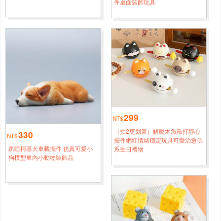
件桌面裝飾玩具
嘉義
黄*[0956****5340]
熊貓30厘米變身小熊貓含尾巴35厘米
1小時鐘前
臺南
謝*[0968****8092]
熊貓20厘米變身小熊貓含尾巴25厘米
2小時鐘前
臺北
張*[0951****3976]
熊貓30厘米變身小熊貓含尾巴35厘米
半小時前
299
NT$
新竹
楊*[0988****4024]
（拍2更划算）解壓木魚敲打靜心
330
熊貓20厘米變身小熊貓含尾巴25厘米
3小時鐘前
NT$
擺件網紅情緒穩定玩具可愛治愈佛
趴睡柯基犬車載擺件 仿真可愛小
系生日禮物
新北
張*[0978****2841]
狗模型車內小動物裝飾品
熊貓30厘米變身小熊貓含尾巴35厘米
1小時鐘前
臺南
黄*[0978****7879]
熊貓30厘米變身小熊貓含尾巴35厘米
1小時鐘前