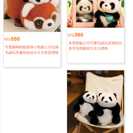
臺北
方*[0933****3440]
熊貓30厘米變身小熊貓含尾巴35厘米
4小時鐘前
桃園
謝*[0968****6776]
熊貓30厘米變身小熊貓含尾巴35厘米
3小時鐘前
360
NT$
550
NT$
臺中
呆萌熊貓公仔可愛毛絨玩具抱枕仿
王*[0998****6527]
可愛翻轉熊貓變身小熊貓公仔玩偶
真背包熊貓節日生日禮物
熊貓30厘米變身小熊貓含尾巴35厘米
毛絨玩具趣味娃娃女生兒童節禮物
半小時前
嘉義
王*[0998****9968]
熊貓30厘米變身小熊貓含尾巴35厘米
2小時鐘前
臺北
錢*[0956****8386]
熊貓30厘米變身小熊貓含尾巴35厘米
4小時鐘前
新北
李*[0956****9827]
熊貓45厘米變身小熊貓含尾巴50厘米
1小時鐘前
臺北
周*[0966****3937]