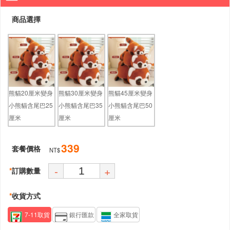
商品選擇
熊貓20厘米變身
熊貓30厘米變身
熊貓45厘米變身
小熊貓含尾巴25
小熊貓含尾巴35
小熊貓含尾巴50
厘米
厘米
厘米
339
套餐價格
NT$
-
+
*
訂購數量
*
收貨方式
7-11取貨
銀行匯款
全家取貨