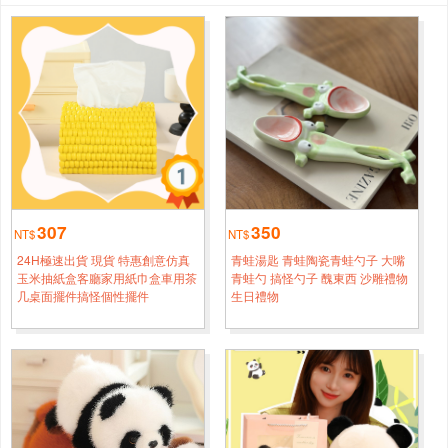
基隆
符*[0988****9963]
熊貓30厘米變身小熊貓含尾巴35厘米
4小時鐘前
基隆
楊*[0960****9079]
熊貓30厘米變身小熊貓含尾巴35厘米
4小時鐘前
桃園
鄭*[0918****9673]
熊貓20厘米變身小熊貓含尾巴25厘米
3小時鐘前
307
350
NT$
NT$
臺中
謝*[0978****8718]
24H極速出貨 現貨 特惠創意仿真
青蛙湯匙 青蛙陶瓷青蛙勺子 大嘴
熊貓30厘米變身小熊貓含尾巴35厘米
4小時鐘前
玉米抽紙盒客廳家用紙巾盒車用茶
青蛙勺 搞怪勺子 醜東西 沙雕禮物
几桌面擺件搞怪個性擺件
生日禮物
桃園
王*[0920****8895]
熊貓45厘米變身小熊貓含尾巴50厘米
半小時前
桃園
黄*[0918****6891]
熊貓20厘米變身小熊貓含尾巴25厘米
2小時鐘前