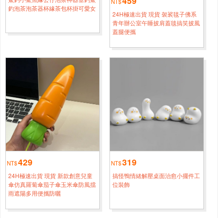
459
NT$
熊貓45厘米變身小熊貓含尾巴50厘米
釣泡茶泡茶器杯緣茶包杯掛可愛女
1小時鐘前
24H極速出貨 現貨 袈裟毯子佛系
青年辦公室午睡披肩蓋毯搞笑披風
高雄
陳*[0956****5230]
蓋腿便攜
熊貓30厘米變身小熊貓含尾巴35厘米
半小時前
臺南
仲*[0933****8143]
熊貓20厘米變身小熊貓含尾巴25厘米
2小時鐘前
嘉義
朱*[0932****9381]
熊貓30厘米變身小熊貓含尾巴35厘米
4小時鐘前
新竹
李*[0933****4812]
熊貓45厘米變身小熊貓含尾巴50厘米
5小時鐘前
429
319
NT$
NT$
桃園
趙*[0932****3196]
24H極速出貨 現貨 新款創意兒童
搞怪鴨情緒解壓桌面治愈小擺件工
熊貓45厘米變身小熊貓含尾巴50厘米
5小時鐘前
傘仿真羅蔔傘茄子傘玉米傘防風擋
位裝飾
雨遮陽多用便攜防曬
新北
錢*[0998****1808]
熊貓45厘米變身小熊貓含尾巴50厘米
5小時鐘前