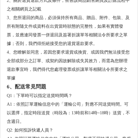
2、關於退貨退款方式及條件，依各該商品銷售網頁及訂購流程中
之相關網頁之記載
3、您所退回的商品，必須保持所有商品、贈品、附件、包裝、及
所有附隨文件或資料在出貨當時狀態的完整性，如果有實體發
票，並應連同發票一併退回及簽署折讓單等相關法令所要求之單
據；否則，我們得拒絕接受您的退貨退款要求。
4、您瞭解並同意，若因您要求退貨或換貨、或因我們無法接受您
全部或部分之訂單、或契約因故解除或失其效力，而需為您辦理
退款事宜時，我們得代您處理發票或折讓單等相關法令所要求之
單據
6、配送常見問題
Q1：下單時可以指定送貨時間嗎？
A1：依照訂單運輸信息中的「運輸公司」對應不同送貨時間。可
以選擇，指定時段送貨（時段為：13時前和14時~18時）送貨，不
含週日。
Q2: 如何投訴快遞人員？