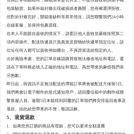
否與訂單明細相符，購物清單是否齊全，不提供簽收前拆開手機
包裝驗貨。如果外箱封條出現破損或者撕開，您有權選擇拒收。
但對於封條完好，開箱後缺料等異常情況，請您聯繫我們24小時
在線客服，並保持包裹原樣。
在本人不能親自簽收的情況下，請委託他人簽收並嚴格按照第二
項內容操作。配送快遞員只負責派送貨物給快遞單指定位址，該
位址任何人都可以簽收例如櫃台，不保證派送給指定的人。
出於風險考慮，您的訂單在確認購買後無法修改地址和電話，還
請在下單時務必填入正確的地址和電話。爲您帶來的麻煩我們表
示抱歉。
即日起，因資訊不足無法配送的滯留訂單將會被配送方保留5日。
我們將會以電子郵件的形式通知用戶，請回覆信箱中的郵件或聯
繫客服人員。逾期5日未能得到回覆的訂單我們將安排返回倉庫及
退款。由此給您帶來的不便，敬請諒解。
5、退貨退款
1、如果您所訂購的商品有瑕疵，您可以要求全額退費