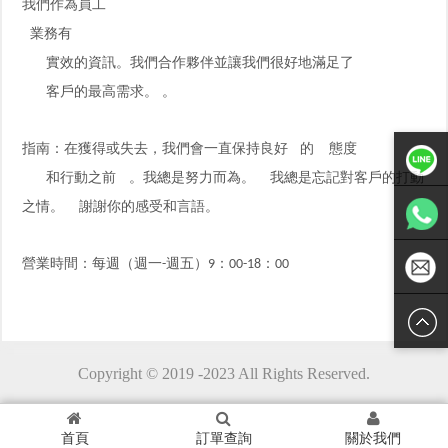
我們作為員工
業務有
實效的資訊。我們合作夥伴並讓我們很好地滿足了
客戶的最高需求。 。
指南：在獲得或失去，我們會一直保持良好
的
態度
和行動之前
。我總是努力而為。
我總是忘記對客戶的打動
之情。
謝謝你的感受和言語。
Line聯絡
營業時間：每週（週一
週五）
：
：
-
9
00-18
00
WhatsAP
P
janeeyres
Copyright © 2019 -2023 All Rights Reserved.
hop4612
@gmail.
首頁
訂單查詢
關於我們