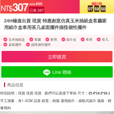
307
499
倒計時
NT$
NT$
07
59
48
:
:
已售:387
24H極速出貨 現貨 特惠創意仿真玉米抽紙盒客廳家
用紙巾盒車用茶几桌面擺件搞怪個性擺件
玉米抽紙盒
客廳
家用
紙巾盒
車用
茶几
桌面擺件
搞怪個性擺件
立即購買
Line 聯絡
商品信息
特別說明：現貨 現貨 現貨 親們可以直接下單哈 尺寸：
15.4*14.2*10.1
手工測量，有1-3CM 誤差 材質：樹脂 適用紙巾：抽取式紙巾 風格：輕
奢簡約