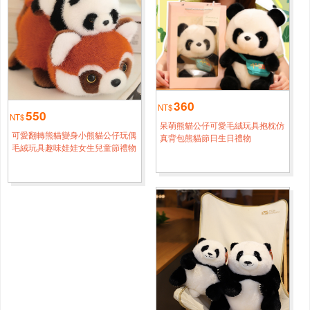
盒車用茶几桌面擺件搞怪個性擺件
嘉義
吳*[0986****6216]
24H極速出貨 現貨 特惠創意仿真玉米抽紙盒客廳家用紙巾
3小時鐘前
盒車用茶几桌面擺件搞怪個性擺件
新北
360
楊*[0968****7857]
NT$
550
NT$
24H極速出貨 現貨 特惠創意仿真玉米抽紙盒客廳家用紙巾
呆萌熊貓公仔可愛毛絨玩具抱枕仿
2小時鐘前
可愛翻轉熊貓變身小熊貓公仔玩偶
真背包熊貓節日生日禮物
盒車用茶几桌面擺件搞怪個性擺件
毛絨玩具趣味娃娃女生兒童節禮物
新北
錢*[0920****3016]
24H極速出貨 現貨 特惠創意仿真玉米抽紙盒客廳家用紙巾
4小時鐘前
盒車用茶几桌面擺件搞怪個性擺件
高雄
謝*[0956****5708]
24H極速出貨 現貨 特惠創意仿真玉米抽紙盒客廳家用紙巾
5小時鐘前
盒車用茶几桌面擺件搞怪個性擺件
基隆