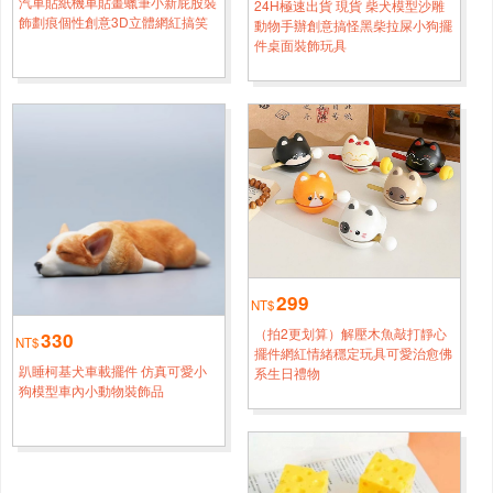
汽車貼紙機車貼畫蠟筆小新屁股裝
24H極速出貨 現貨 柴犬模型沙雕
盒車用茶几桌面擺件搞怪個性擺件
飾劃痕個性創意3D立體網紅搞笑
動物手辦創意搞怪黑柴拉屎小狗擺
件桌面裝飾玩具
新北
陳*[0933****3885]
24H極速出貨 現貨 特惠創意仿真玉米抽紙盒客廳家用紙巾
1小時鐘前
盒車用茶几桌面擺件搞怪個性擺件
臺北
錢*[0920****1162]
24H極速出貨 現貨 特惠創意仿真玉米抽紙盒客廳家用紙巾盒
半小時前
車用茶几桌面擺件搞怪個性擺件
新北
黄*[0920****4874]
299
24H極速出貨 現貨 特惠創意仿真玉米抽紙盒客廳家用紙巾
1小時鐘前
NT$
盒車用茶几桌面擺件搞怪個性擺件
（拍2更划算）解壓木魚敲打靜心
330
NT$
擺件網紅情緒穩定玩具可愛治愈佛
趴睡柯基犬車載擺件 仿真可愛小
系生日禮物
新北
鐘*[0998****3631]
狗模型車內小動物裝飾品
24H極速出貨 現貨 特惠創意仿真玉米抽紙盒客廳家用紙巾
2小時鐘前
盒車用茶几桌面擺件搞怪個性擺件
新竹
柳*[0932****3936]