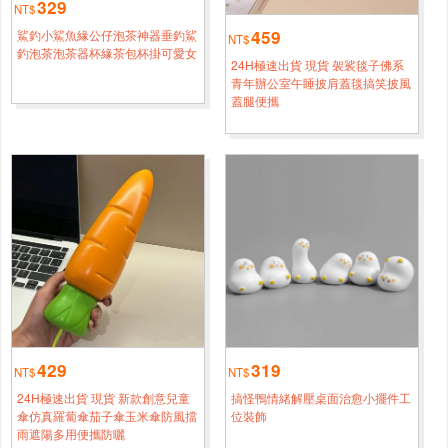
盒車用茶几桌面擺件搞怪個性擺件
329
NT$
459
鯊釣小鯊魚緣公仔泡茶神器垂釣鯊
新竹
NT$
吳*[0920****7501]
釣泡茶泡茶器杯緣茶包杯掛可愛女
24H極速出貨 現貨 袈裟毯子佛系
24H極速出貨 現貨 特惠創意仿真玉米抽紙盒客廳家用紙巾
2小時鐘前
青年辦公室午睡披肩蓋毯搞笑披風
盒車用茶几桌面擺件搞怪個性擺件
蓋腿便攜
臺南
周*[0960****8362]
24H極速出貨 現貨 特惠創意仿真玉米抽紙盒客廳家用紙巾
3小時鐘前
盒車用茶几桌面擺件搞怪個性擺件
桃園
方*[0918****6944]
24H極速出貨 現貨 特惠創意仿真玉米抽紙盒客廳家用紙巾
1小時鐘前
盒車用茶几桌面擺件搞怪個性擺件
新竹
陳*[0986****2384]
429
319
24H極速出貨 現貨 特惠創意仿真玉米抽紙盒客廳家用紙巾
2小時鐘前
NT$
NT$
盒車用茶几桌面擺件搞怪個性擺件
24H極速出貨 現貨 新款創意兒童
搞怪鴨情緒解壓桌面治愈小擺件工
傘仿真羅蔔傘茄子傘玉米傘防風擋
位裝飾
雨遮陽多用便攜防曬
臺南
陳*[0998****1981]